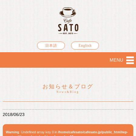
日本語
English
MENU
お知らせ＆ブログ
News&Blog
2018/06/23
Warning
: Undefined array key 0 in
/home/cafesato/cafesato.jp/public_html/wp-