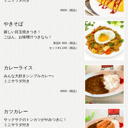
ミニサラダ付き
¥900（税込）
やきそば
嬉しい目玉焼きつき！
ごはん、お味噌汁つきなら！
単品¥ 900（税込）
セット¥1,100（税込）
カレーライス
みんな大好きシンプルカレー♪
ミニサラダ付き
¥900（税込）
カツカレー
サックサクのトンカツがやみつきに！
ミニサラダ付き