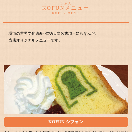
こふん
KOFUN
メニュー
KOFUN MENU
堺市の世界文化遺産- 仁徳天皇陵古墳 - にちなんだ、
当店オリジナルメニューです。
KOFUN シフォン