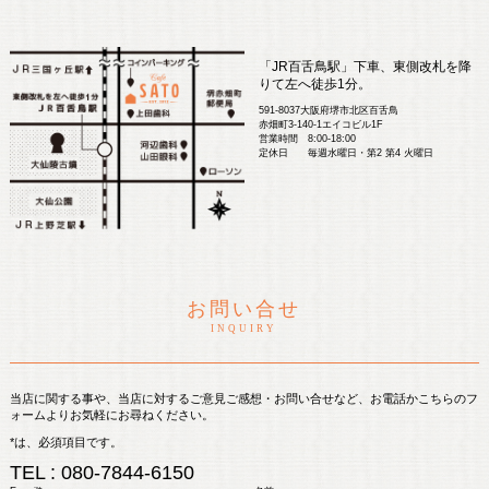
「JR百舌鳥駅」下車、東側改札を降
りて左へ徒歩1分。
591-8037大阪府堺市北区百舌鳥
赤畑町3-140-1エイコビル1F
営業時間 8:00-18:00
定休日 毎週水曜日・第2 第4 火曜日
お問い合せ
INQUIRY
当店に関する事や、当店に対するご意見ご感想・お問い合せなど、お電話かこちらのフ
ォームよりお気軽にお尋ねください。
*は、必須項目です。
TEL : 080-7844-6150