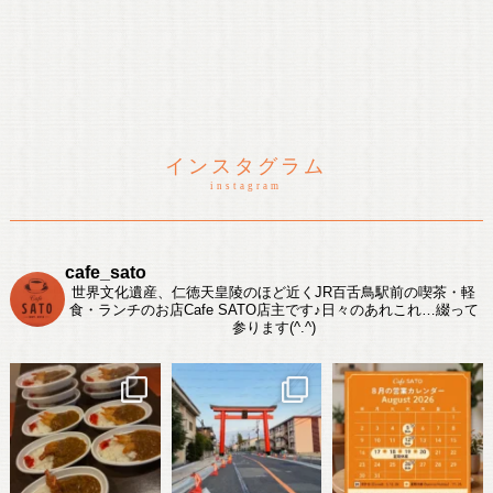
インスタグラム
instagram
cafe_sato
世界文化遺産、仁徳天皇陵のほど近くJR百舌鳥駅前の喫茶・軽
食・ランチのお店Cafe SATO店主です♪日々のあれこれ…綴って
参ります(^.^)