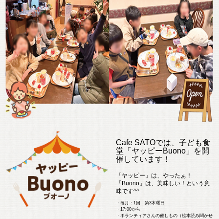
Cafe SATOでは、子ども食
堂「ヤッピーBuono」を開
催しています！
「ヤッピー」は、やったぁ！
「Buono」は、美味しい！という意
味です^^
・毎月：1回 第3木曜日
・17:00から
・ボランティアさんの催しもの（絵本読み聞かせ